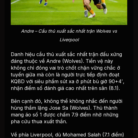
Andre – Cầu thủ xuất sắc nhất trận Wolves vs
Liverpool
Danh hiệu cầu thủ xuất sắc nhất trận đấu xứng
đáng thuộc về Andre (Wolves). Tiền vệ này
không chỉ đóng vai trò chốt chặn vững chắc ở
tuyến giữa mà còn là người trực tiếp định đoạt
KQBD với siêu phẩm sút xa ở phút bù giờ 90+4′,
nhận điểm số đánh giá cao nhất trên sân (8.1).
Bên cạnh đó, không thể không nhắc đến người
hùng thầm lặng Jose Sa (Wolves). Thủ thành
mang áo số 1 được chấm 7.9 điểm nhờ những
pha cứu thua xuất thần.
Về phía Liverpool, dù Mohamed Salah (7.1 điểm)