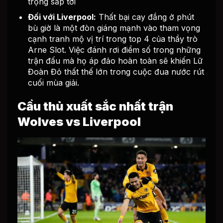
trọng sắp tới
Đối với Liverpool:
Thất bại cay đắng ở phút
bù giờ là một đòn giáng mạnh vào tham vọng
cạnh tranh mộ vị trí trong top 4 của thầy trò
Arne Slot. Việc đánh rơi điểm số trong những
trận đấu mà họ áp đảo hoàn toàn sẽ khiến Lữ
Đoàn Đỏ thất thế lớn trong cuộc đua nước rút
cuối mùa giải.
Cầu thủ xuất sắc nhất trận
Wolves vs Liverpool