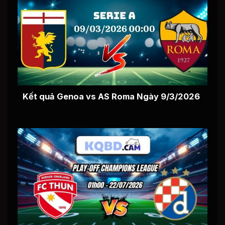
Kết quả Genoa vs AS Roma Ngày 9/3/2026