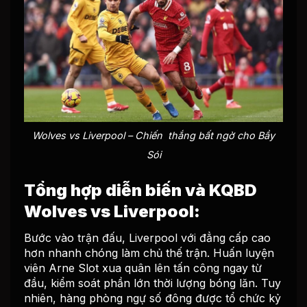
Wolves vs Liverpool – Chiến thắng bất ngờ cho Bầy
Sói
Tổng hợp diễn biến và KQBD
Wolves vs Liverpool:
Bước vào trận đấu, Liverpool với đẳng cấp cao
hơn nhanh chóng làm chủ thế trận. Huấn luyện
viên Arne Slot xua quân lên tấn công ngay từ
đầu, kiểm soát phần lớn thời lượng bóng lăn. Tuy
nhiên, hàng phòng ngự số đông được tổ chức kỷ