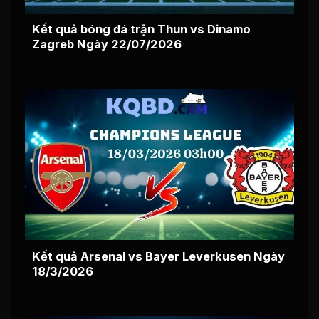
Kết quả bóng đá trận Thun vs Dinamo
Zagreb Ngày 22/07/2026
Kết quả Arsenal vs Bayer Leverkusen Ngày
18/3/2026