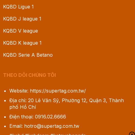
KQBD Ligue 1
KQBD J league 1
KQBD V league
KQBD K league 1
KQBD Serie A Betano
THEO DÕI CHÚNG TÔI
Website: https://supertag.com.tw/
Địa chỉ:
20 Lê Văn Sỹ, Phường 12, Quận 3, Thành
phố Hồ Chí
Điện thoại:
0916.02.6666
Email:
hotro@supertag.com.tw