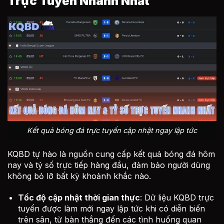
Trực Tuyến Nhanh Nhất
Kết quả bóng đá trực tuyến cập nhật ngay lập tức
KQBD tự hào là nguồn cung cấp kết quả bóng đá hôm
nay và tỷ số trực tiếp hàng đầu, đảm bảo người dùng
không bỏ lỡ bất kỳ khoảnh khắc nào.
Tốc độ cập nhật thời gian thực
: Dữ liệu KQBD trực
tuyến được làm mới ngay lập tức khi có diễn biến
trên sân, từ bàn thắng đến các tình huống quan