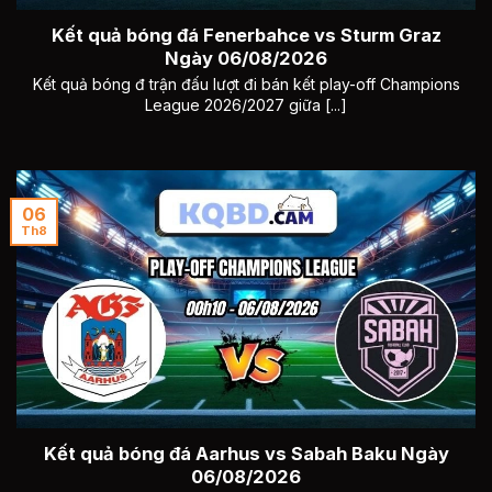
Kết quả bóng đá Fenerbahce vs Sturm Graz
Ngày 06/08/2026
Kết quả bóng đ trận đấu lượt đi bán kết play-off Champions
League 2026/2027 giữa [...]
06
Th8
Kết quả bóng đá Aarhus vs Sabah Baku Ngày
06/08/2026