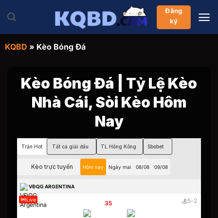
Bỏ
Đăng
qua
ký
nội
dung
KQBD
»
Kèo Bóng Đá
Kèo Bóng Đá | Tỷ Lệ Kèo
Nhà Cái, Sòi Kèo Hôm
Nay
Trận Hot
Tất cả giải đấu
TL Hồng Kông
Sbobet
Kèo trực tuyến
Hôm nay
Ngày mai
08/08
09/08
VĐQG ARGENTINA
Live
5
-
2
35
'