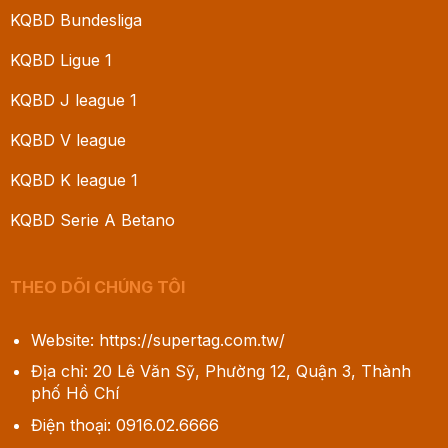
KQBD Bundesliga
KQBD Ligue 1
KQBD J league 1
KQBD V league
KQBD K league 1
KQBD Serie A Betano
THEO DÕI CHÚNG TÔI
Website: https://supertag.com.tw/
Địa chỉ:
20 Lê Văn Sỹ, Phường 12, Quận 3, Thành
phố Hồ Chí
Điện thoại:
0916.02.6666