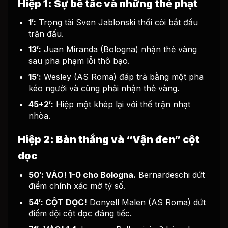
Hiệp 1: Sự bế tắc và những thẻ phạt
1′:
Trọng tài Sven Jablonski thổi còi bắt đầu
trận đấu.
13′:
Juan Miranda (Bologna) nhận thẻ vàng
sau pha phạm lỗi thô bạo.
15′:
Wesley (AS Roma) đáp trả bằng một pha
kéo người và cũng phải nhận thẻ vàng.
45+2′:
Hiệp một khép lại với thế trận nhạt
nhòa.
Hiệp 2: Bàn thắng và “Vận đen” cột
dọc
50′: VÀO! 1-0 cho Bologna.
Bernardeschi dứt
điểm chính xác mở tỷ số.
54′: CỘT DỌC!
Donyell Malen (AS Roma) dứt
điểm dội cột dọc đáng tiếc.