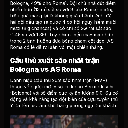
Bologna, 49% cho Roma). Đội chủ nhà dứt điểm
nhiều hơn (13 cú sút so với 8 của Roma) nhưng
hiệu quả mang lại là không quá chênh lệch. Cả
hai đội đều tạo ra được 4 cơ hội nguy hiểm mười
mươi (Big chances) và có chỉ số xG rất sát sao
(1.45 so với 1.35). Tuy nhiên, nếu may mắn hơn
trong 2 tình huống đưa bóng chạm cột dọc, AS
Roma có lẽ đã rời sân với một chiến thắng.
Cầu thủ xuất sắc nhất trận
Bologna vs AS Roma
Danh hiệu Cầu thủ xuất sắc nhất trận (MVP)
thuộc về người mở tỷ số Federico Bernardeschi
(Bologna) với số điểm cực kỳ ấn tượng 9.0. Sự cơ
động và khả năng tạo đột biến của cựu tuyển thủ
Ý đã liên tục làm khổ hàng phòng ngự đội khách.