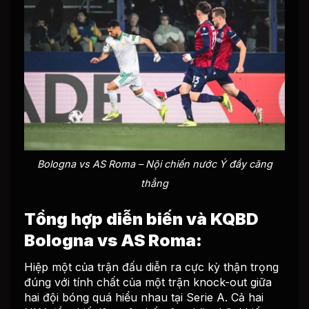
Bologna vs AS Roma – Nội chiến nước Ý đầy căng
thẳng
Tổng hợp diễn biến và KQBD
Bologna vs AS Roma:
Hiệp một của trận đấu diễn ra cực kỳ thận trọng
đúng với tính chất của một trận knock-out giữa
hai đội bóng quá hiểu nhau tại Serie A. Cả hai