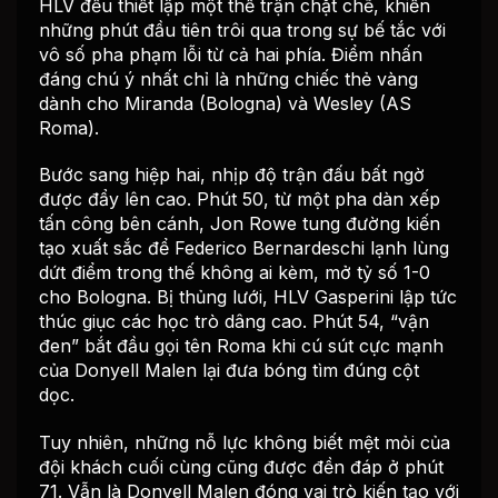
HLV đều thiết lập một thế trận chặt chẽ, khiến
những phút đầu tiên trôi qua trong sự bế tắc với
vô số pha phạm lỗi từ cả hai phía. Điểm nhấn
đáng chú ý nhất chỉ là những chiếc thẻ vàng
dành cho Miranda (Bologna) và Wesley (AS
Roma).
Bước sang hiệp hai, nhịp độ trận đấu bất ngờ
được đẩy lên cao. Phút 50, từ một pha dàn xếp
tấn công bên cánh, Jon Rowe tung đường kiến
tạo xuất sắc để Federico Bernardeschi lạnh lùng
dứt điểm trong thế không ai kèm, mở tỷ số 1-0
cho Bologna. Bị thủng lưới, HLV Gasperini lập tức
thúc giục các học trò dâng cao. Phút 54, “vận
đen” bắt đầu gọi tên Roma khi cú sút cực mạnh
của Donyell Malen lại đưa bóng tìm đúng cột
dọc.
Tuy nhiên, những nỗ lực không biết mệt mỏi của
đội khách cuối cùng cũng được đền đáp ở phút
71. Vẫn là Donyell Malen đóng vai trò kiến tạo với