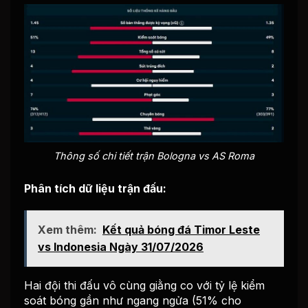
Thông số chi tiết trận Bologna vs AS Roma
Phân tích dữ liệu trận đấu:
Xem thêm:
Kết quả bóng đá Timor Leste
vs Indonesia Ngày 31/07/2026
Hai đội thi đấu vô cùng giằng co với tỷ lệ kiểm
soát bóng gần như ngang ngửa (51% cho