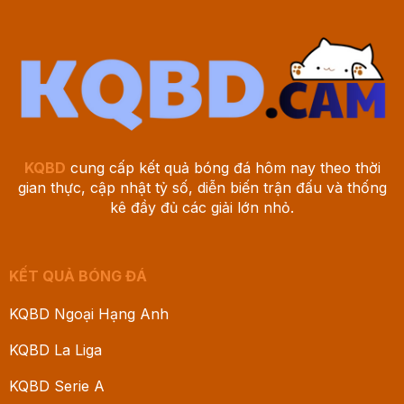
KQBD
cung cấp kết quả bóng đá hôm nay theo thời
gian thực, cập nhật tỷ số, diễn biến trận đấu và thống
kê đầy đủ các giải lớn nhỏ.
KẾT QUẢ BÓNG ĐÁ
KQBD Ngoại Hạng Anh
KQBD La Liga
KQBD Serie A