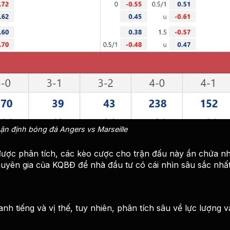
ận định bóng đá Angers vs Marseille
được phân tích, các kèo cược cho trận đấu này ẩn chứa nhi
chuyên gia của KQBĐ để nhà đầu tư có cái nhìn sâu sắc nhất
 tiếng và vị thế, tuy nhiên, phân tích sâu về lực lượng v