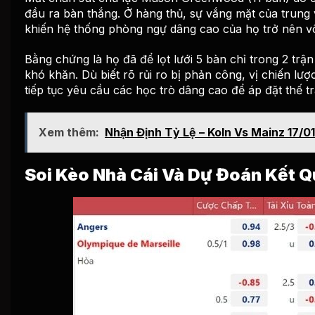
đầu ra bàn thắng. Ở hàng thủ, sự vắng mặt của trung 
khiến hệ thống phòng ngự dâng cao của họ trở nên 
Bằng chứng là họ đã để lọt lưới 5 bàn chỉ trong 2 trậ
khó khăn. Dù biết rõ rủi ro bị phản công, vị chiến lư
tiếp tục yêu cầu các học trò dâng cao để áp đặt thế tr
Xem thêm:
Nhận Định Tỷ Lệ – Koln Vs Mainz 17/0
Soi Kèo Nhà Cái Và Dự Đoán Kết Q