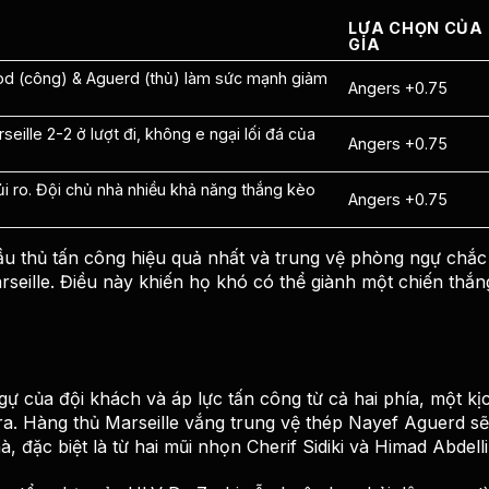
LỰA CHỌN CỦA
GIA
ood (công) & Aguerd (thủ) làm sức mạnh giảm
Angers +0.75
eille 2-2 ở lượt đi, không e ngại lối đá của
Angers +0.75
ủi ro. Đội chủ nhà nhiều khả năng thắng kèo
Angers +0.75
ầu thủ tấn công hiệu quả nhất và trung vệ phòng ngự chắ
eille. Điều này khiến họ khó có thể giành một chiến thắng
 của đội khách và áp lực tấn công từ cả hai phía, một kị
ra. Hàng thủ Marseille vắng trung vệ thép Nayef Aguerd s
đặc biệt là từ hai mũi nhọn Cherif Sidiki và Himad Abdelli