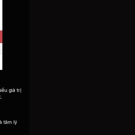
ều giá trị
.
à tâm lý