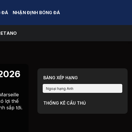
G ĐÁ
NHẬN ĐỊNH BÓNG ĐÁ
 BETANO
/2026
BẢNG XẾP HẠNG
Ngoại hạng Anh
Marseille
 lợi thế
THỐNG KÊ CẦU THỦ
h sắp tới.