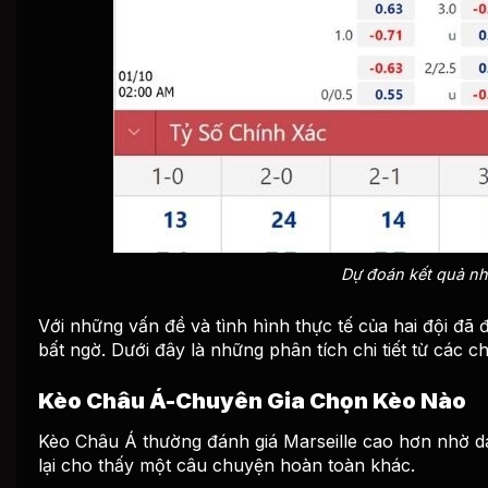
Dự đoán kết quả nh
Với những vấn đề và tình hình thực tế của hai đội đã 
bất ngờ. Dưới đây là những phân tích chi tiết từ các 
Kèo Châu Á-Chuyên Gia Chọn Kèo Nào
Kèo Châu Á thường đánh giá Marseille cao hơn nhờ danh
lại cho thấy một câu chuyện hoàn toàn khác.