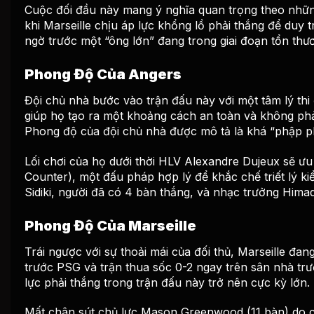
Cuộc đối đầu này mang ý nghĩa quan trọng theo nhữn
khi Marseille chịu áp lực khổng lồ phải thắng để duy t
ngờ trước một “ông lớn” đang trong giai đoạn tổn thư
Phong Độ Của Angers
Đội chủ nhà bước vào trận đấu này với một tâm lý thi đ
giúp họ tạo ra một khoảng cách an toàn và không phải 
Phong độ của đội chủ nhà được mô tả là khá “phập p
Lối chơi của họ dưới thời HLV Alexandre Dujeux sẽ ư
Counter), một đấu pháp hợp lý để khắc chế triết lý ki
Sidiki, người đã có 4 bàn thắng, và nhạc trưởng Himad
Phong Độ Của Marseille
Trái ngược với sự thoải mái của đối thủ, Marseille đa
trước PSG và trận thua sốc 0-2 ngay trên sân nhà t
lực phải thắng trong trận đấu này trở nên cực kỳ lớn.
Mất chân sút chủ lực Mason Greenwood (11 bàn) do c