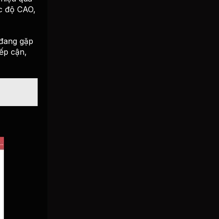
ức độ CAO,
 đang gặp
iếp cận,