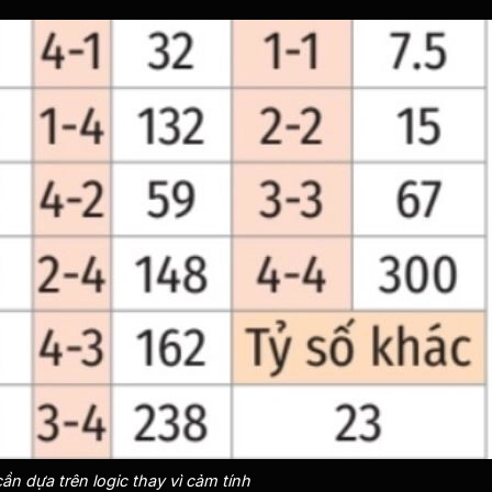
 cần dựa trên logic thay vì cảm tính