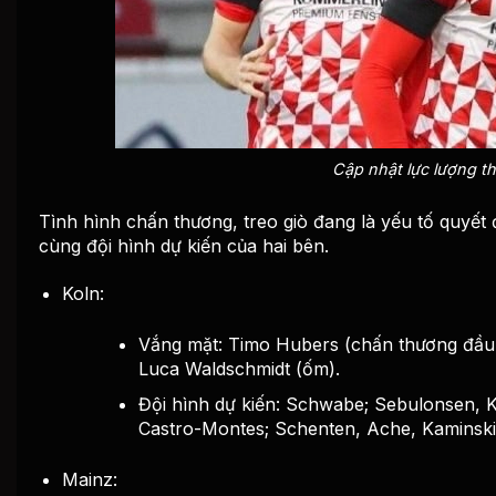
Cập nhật lực lượng t
Tình hình chấn thương, treo giò đang là yếu tố quyết 
cùng đội hình dự kiến của hai bên.
Koln:
Vắng mặt: Timo Hubers (chấn thương đầu g
Luca Waldschmidt (ốm).
Đội hình dự kiến: Schwabe; Sebulonsen, 
Castro-Montes; Schenten, Ache, Kaminski
Mainz: