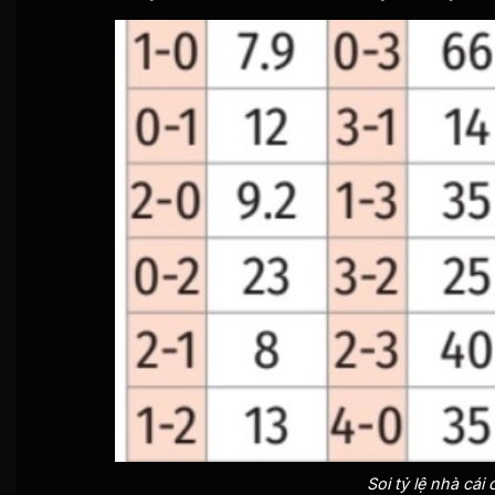
Soi tỷ lệ nhà cái