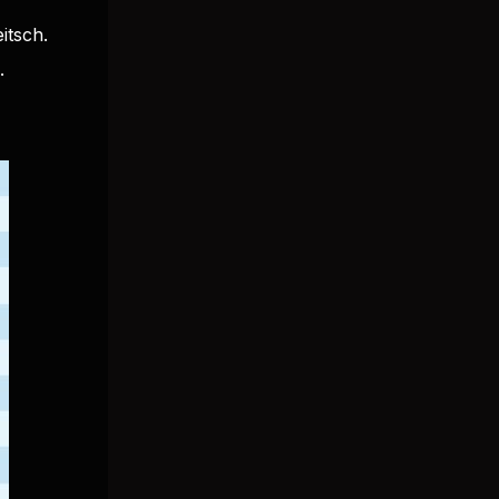
itsch.
.