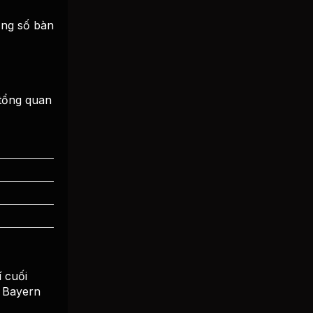
ổng số bàn
 tổng quan
 cuối
ả Bayern