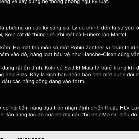
 tiếng về xây dựng hệ thống phòng ngự kỷ luật.
 là phương án cực kỳ sáng giá. Lý do chính đến từ sự yếu
 Koln rất dễ thủng lưới khi mất cả Hubers lẫn Martel.
 kém. Họ mất thủ môn số một Robin Zentner vì chấn thươn
. Thêm vào đó, hàng loạt hậu vệ như Hanche-Olsen cũng vắ
 đang rất ổn định. Koln có Said El Mala (7 bàn) trong khi đ
ng như Silas. Đây là kịch bản hoàn hảo cho một cuộc đối 
i đầu các hàng công đang vào form.
ó cơ hội tiềm năng dựa trên nhận định chiến thuật. HLV Lu
ên, tận dụng tốc độ của những cầu thủ như Maina, điều đó 