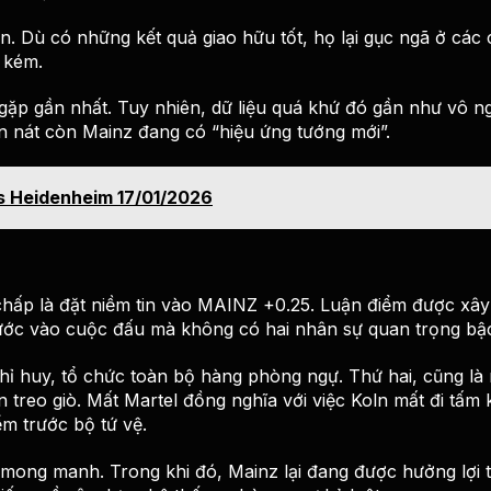
ổn. Dù có những kết quả giao hữu tốt, họ lại gục ngã ở các
 kém.
n gặp gần nhất. Tuy nhiên, dữ liệu quá khứ đó gần như vô ng
tan nát còn Mainz đang có “hiệu ứng tướng mới”.
s Heidenheim 17/01/2026
chấp là đặt niềm tin vào MAINZ +0.25. Luận điểm được xâ
bước vào cuộc đấu mà không có hai nhân sự quan trọng bậc
hỉ huy, tổ chức toàn bộ hàng phòng ngự. Thứ hai, cũng là
 treo giò. Mất Martel đồng nghĩa với việc Koln mất đi tấm 
m trước bộ tứ vệ.
 mong manh. Trong khi đó, Mainz lại đang được hưởng lợi t